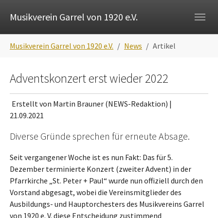
Skip to main navigation
Zum Hauptinhalt springen
Skip to page footer
Musikverein Garrel von 1920 e.V.
Sie sind hier:
Musikverein Garrel von 1920 e.V.
News
Artikel
Adventskonzert erst wieder 2022
Erstellt von Martin Brauner (NEWS-Redaktion) |
21.09.2021
Diverse Gründe sprechen für erneute Absage.
Seit vergangener Woche ist es nun Fakt: Das für 5.
Dezember terminierte Konzert (zweiter Advent) in der
Pfarrkirche „St. Peter + Paul“ wurde nun offiziell durch den
Vorstand abgesagt, wobei die Vereinsmitglieder des
Ausbildungs- und Hauptorchesters des Musikvereins Garrel
von 1920 e. V. diese Entscheidung zustimmend