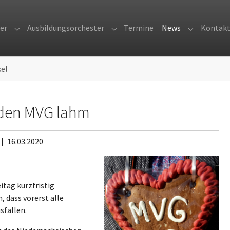
er
Ausbildungsorchester
Termine
News
Kontak
Submenu for "Orchester"
Submenu for "Ausbildungsorches
Submenu fo
kel
 den MVG lahm
 |
16.03.2020
tag kurzfristig
, dass vorerst alle
usfallen.