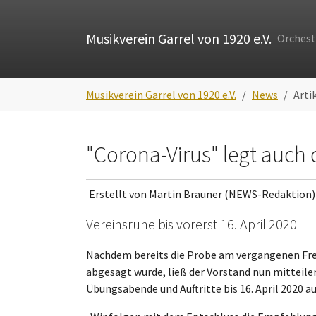
Skip to main navigation
Zum Hauptinhalt springen
Skip to page footer
Musikverein Garrel von 1920 e.V.
Orchest
Sie sind hier:
Musikverein Garrel von 1920 e.V.
News
Arti
"Corona-Virus" legt auch
Erstellt von Martin Brauner (NEWS-Redaktion)
Vereinsruhe bis vorerst 16. April 2020
Nachdem bereits die Probe am vergangenen Frei
abgesagt wurde, ließ der Vorstand nun mitteilen
Übungsabende und Auftritte bis 16. April 2020 a