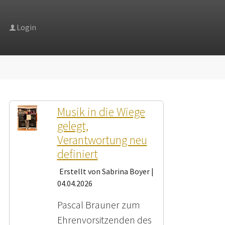
t
Login
ter"
r "News"
Musik in die Wiege
gelegt,
Verantwortung neu
definiert
Erstellt von Sabrina Boyer |
04.04.2026
Pascal Brauner zum
Ehrenvorsitzenden des