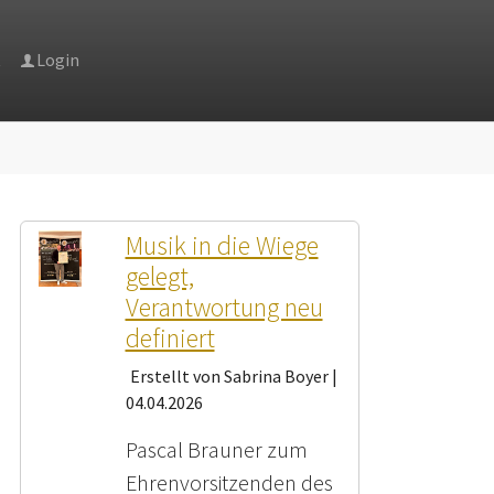
t
Login
ter"
r "News"
Musik in die Wiege
gelegt,
Verantwortung neu
definiert
Erstellt von Sabrina Boyer |
04.04.2026
Pascal Brauner zum
Ehrenvorsitzenden des