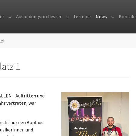
er
Ausbildungsorchester
Termine
News
Kontak
Submenu for "Orchester"
Submenu for "Ausbildungsorches
Submenu fo
kel
latz 1
LLEN - Auftritten und
hr vertreten, war
nicht nur den Applaus
usikerInnen und