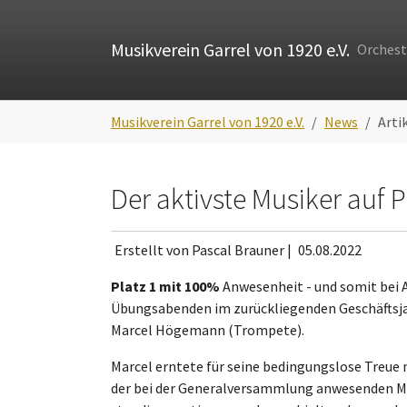
Skip to main navigation
Zum Hauptinhalt springen
Skip to page footer
Musikverein Garrel von 1920 e.V.
Orchest
Sie sind hier:
Musikverein Garrel von 1920 e.V.
News
Arti
Der aktivste Musiker auf P
Erstellt von Pascal Brauner |
05.08.2022
Platz 1 mit 100%
Anwesenheit - und somit bei A
Übungsabenden im zurückliegenden Geschäftsja
Marcel Högemann (Trompete).
Marcel erntete für seine bedingungslose Treue 
der bei der Generalversammlung anwesenden M