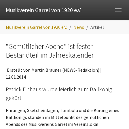
Skip to main navigation
Zum Hauptinhalt springen
Skip to page footer
Musikverein Garrel von 1920 e.V.
Sie sind hier:
Musikverein Garrel von 1920 e.V.
News
Artikel
"Gemütlicher Abend" ist fester
Bestandteil im Jahreskalender
Erstellt von Martin Brauner (NEWS-Redaktion) |
12.01.2014
Patrick Einhaus wurde feierlich zum Ballkönig
gekürt
Ehrungen, Sketcheinlagen, Tombola und die Kürung eines
Ballkönigs standen im Mittelpunkt des gemütlichen
Abends des Musikvereins Garrel im Vereinslokal