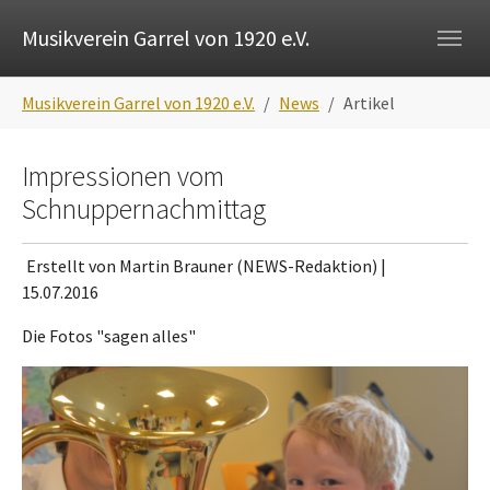
Skip to main navigation
Zum Hauptinhalt springen
Skip to page footer
Musikverein Garrel von 1920 e.V.
Sie sind hier:
Musikverein Garrel von 1920 e.V.
News
Artikel
Impressionen vom
Schnuppernachmittag
Erstellt von Martin Brauner (NEWS-Redaktion) |
15.07.2016
Die Fotos "sagen alles"