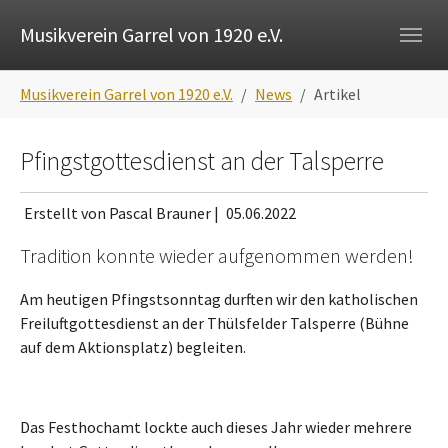
Skip to main navigation
Zum Hauptinhalt springen
Skip to page footer
Musikverein Garrel von 1920 e.V.
Sie sind hier:
Musikverein Garrel von 1920 e.V.
News
Artikel
Pfingstgottesdienst an der Talsperre
Erstellt von Pascal Brauner |
05.06.2022
Tradition konnte wieder aufgenommen werden!
Am heutigen Pfingstsonntag durften wir den katholischen
Freiluftgottesdienst an der Thülsfelder Talsperre (Bühne
auf dem Aktionsplatz) begleiten.
Das Festhochamt lockte auch dieses Jahr wieder mehrere