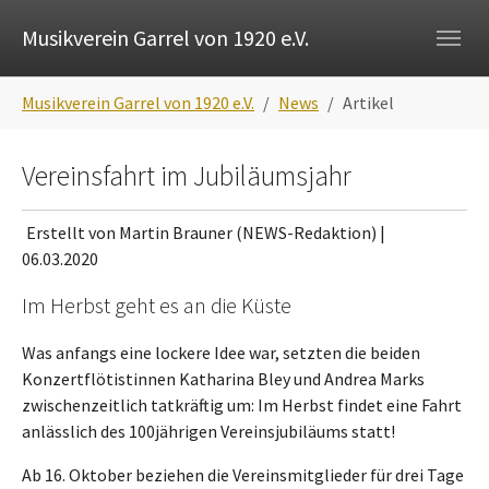
Skip to main navigation
Zum Hauptinhalt springen
Skip to page footer
Musikverein Garrel von 1920 e.V.
Sie sind hier:
Musikverein Garrel von 1920 e.V.
News
Artikel
Vereinsfahrt im Jubiläumsjahr
Erstellt von Martin Brauner (NEWS-Redaktion) |
06.03.2020
Im Herbst geht es an die Küste
Was anfangs eine lockere Idee war, setzten die beiden
Konzertflötistinnen Katharina Bley und Andrea Marks
zwischenzeitlich tatkräftig um: Im Herbst findet eine Fahrt
anlässlich des 100jährigen Vereinsjubiläums statt!
Ab 16. Oktober beziehen die Vereinsmitglieder für drei Tage