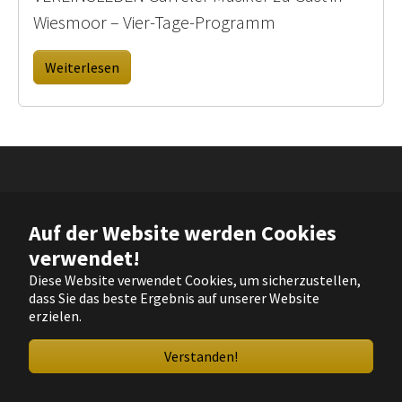
Wiesmoor – Vier-Tage-Programm
Weiterlesen
Copyright @ Musikverein Garrel von 1920 e.V. |
Impressum
|
Auf der Website werden Cookies
Datenschutz
verwendet!
Diese Website verwendet Cookies, um sicherzustellen,
YouTube
Instagram
Facebook
dass Sie das beste Ergebnis auf unserer Website
erzielen.
Verstanden!