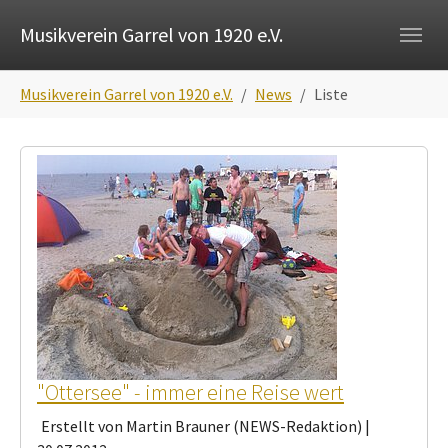
Skip to main navigation
Zum Hauptinhalt springen
Skip to page footer
Musikverein Garrel von 1920 e.V.
Sie sind hier:
Musikverein Garrel von 1920 e.V.
News
Liste
"Ottersee" - immer eine Reise wert
Erstellt von Martin Brauner (NEWS-Redaktion) |