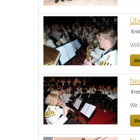
Übe
Ers
Völ
We
Neu
Ers
Wir 
We