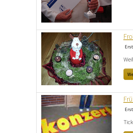
Fro
Ers
Wei
We
Frü
Ers
Tick