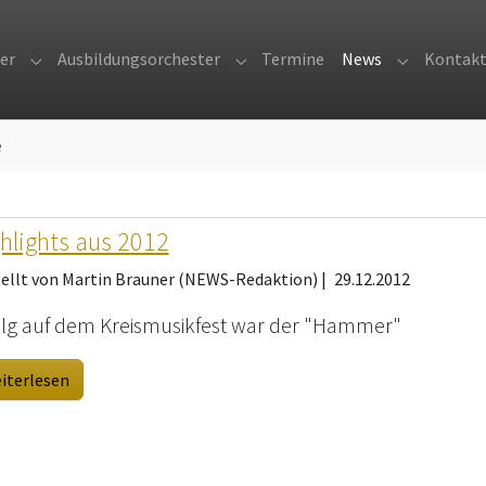
er
Ausbildungsorchester
Termine
News
Kontak
Submenu for "Orchester"
Submenu for "Ausbildungsorches
Submenu fo
e
hlights aus 2012
tellt von Martin Brauner (NEWS-Redaktion) |
29.12.2012
olg auf dem Kreismusikfest war der "Hammer"
iterlesen