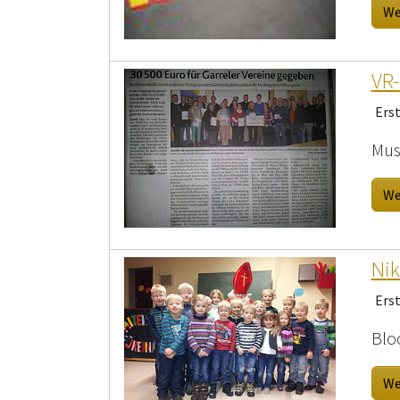
We
VR-
Ers
Musi
We
Nik
Ers
Blo
We