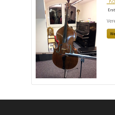
"Ko
Ers
Ver
We