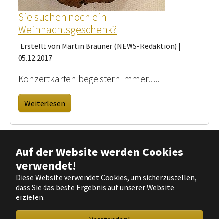
Sie suchen noch ein
Weihnachtsgeschenk?
Erstellt von Martin Brauner (NEWS-Redaktion) |
05.12.2017
Konzertkarten begeistern immer......
Weiterlesen
Auf der Website werden Cookies
verwendet!
Diese Website verwendet Cookies, um sicherzustellen,
Copyright @ Musikverein Garrel von 1920 e.V. |
Impressum
|
dass Sie das beste Ergebnis auf unserer Website
Datenschutz
erzielen.