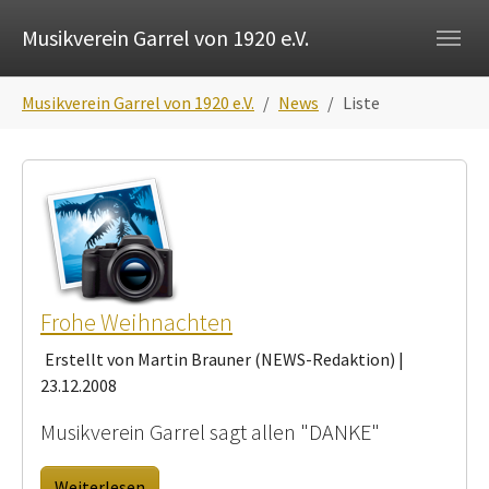
Skip to main navigation
Zum Hauptinhalt springen
Skip to page footer
Musikverein Garrel von 1920 e.V.
Sie sind hier:
Musikverein Garrel von 1920 e.V.
News
Liste
Frohe Weihnachten
Erstellt von Martin Brauner (NEWS-Redaktion) |
23.12.2008
Musikverein Garrel sagt allen "DANKE"
Weiterlesen