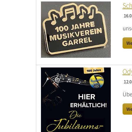
Sch
16.0
uns
We
Ody
12.0
Übe
We