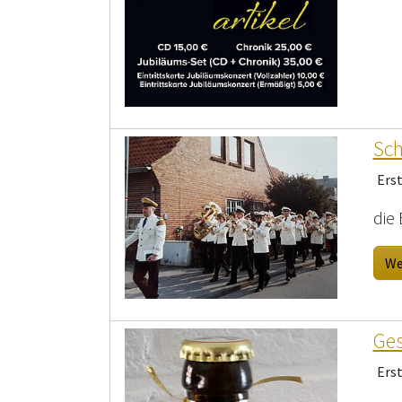
Sch
Ers
die
We
Ges
Ers