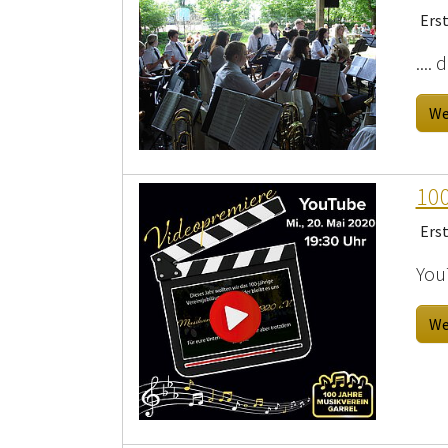
Ers
....
We
100
Ers
You
We