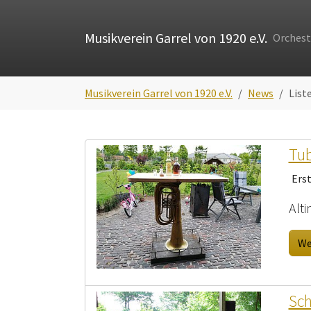
Skip to main navigation
Zum Hauptinhalt springen
Skip to page footer
Musikverein Garrel von 1920 e.V.
Orchest
Sie sind hier:
Musikverein Garrel von 1920 e.V.
News
List
Tub
Ers
Alt
We
Sch