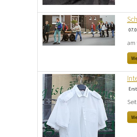
Sch
07.0
am 
We
Int
Ers
Sei
We