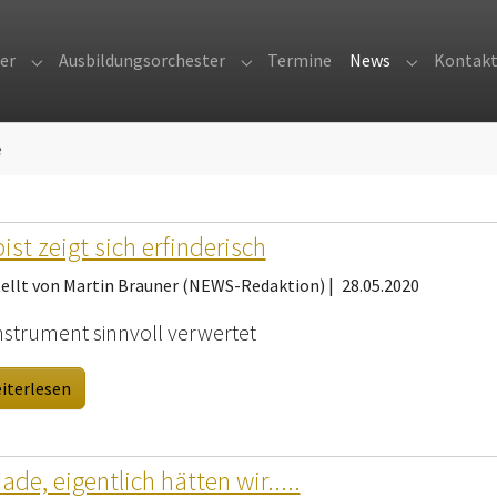
er
Ausbildungsorchester
Termine
News
Kontak
Submenu for "Orchester"
Submenu for "Ausbildungsorches
Submenu fo
e
ist zeigt sich erfinderisch
tellt von Martin Brauner (NEWS-Redaktion) |
28.05.2020
instrument sinnvoll verwertet
iterlesen
ade, eigentlich hätten wir.....