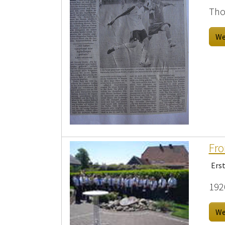
Tho
We
Fro
Ers
192
We