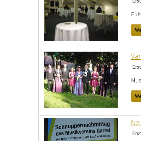
Ers
Fuß
We
Var
Ers
Mus
We
Neu
Ers