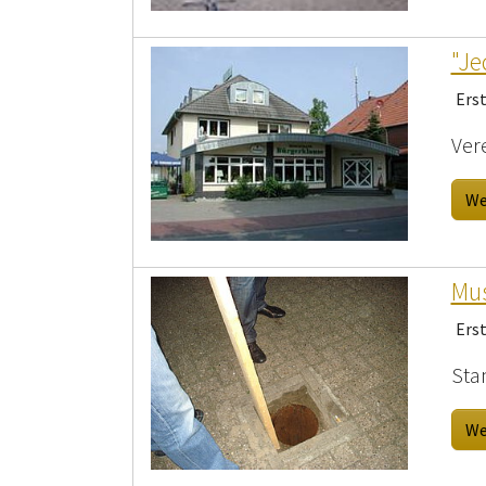
"Je
Ers
Ver
We
Mus
Ers
Sta
We