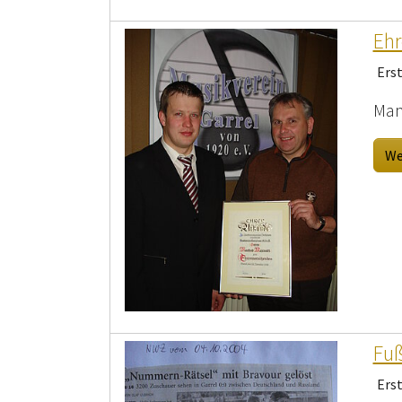
Ehr
Ers
Man
We
Fuß
Ers