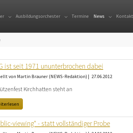
er
Ausbildungsorchester
Termine
News
Kontak
Submenu for "Orchester"
Submenu for "Ausbildungsorches
Submenu fo
e
 ist seit 1971 ununterbrochen dabei
tellt von Martin Brauner (NEWS-Redaktion) |
27.06.2012
ützenfest Kirchhatten steht an
iterlesen
blic-viewing" - statt vollständiger Probe