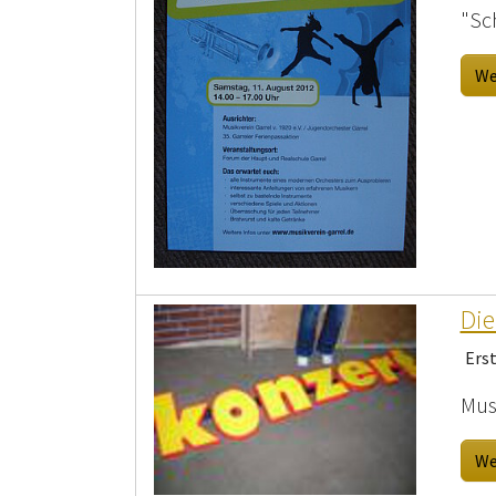
"Sc
We
Die
Ers
Mus
We