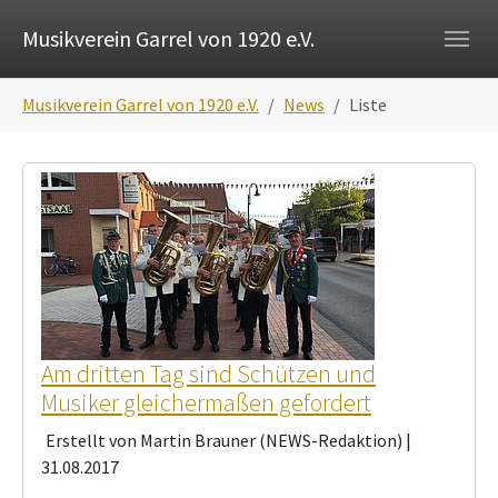
Skip to main navigation
Zum Hauptinhalt springen
Skip to page footer
Musikverein Garrel von 1920 e.V.
Sie sind hier:
Musikverein Garrel von 1920 e.V.
News
Liste
Am dritten Tag sind Schützen und
Musiker gleichermaßen gefordert
Erstellt von Martin Brauner (NEWS-Redaktion) |
31.08.2017