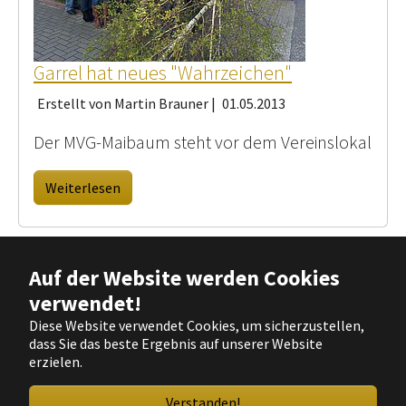
Garrel hat neues "Wahrzeichen"
Erstellt von Martin Brauner |
01.05.2013
Der MVG-Maibaum steht vor dem Vereinslokal
Weiterlesen
Auf der Website werden Cookies
verwendet!
Diese Website verwendet Cookies, um sicherzustellen,
Copyright @ Musikverein Garrel von 1920 e.V. |
Impressum
|
dass Sie das beste Ergebnis auf unserer Website
Datenschutz
erzielen.
Verstanden!