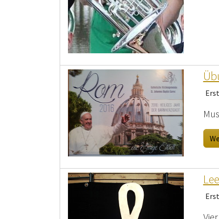
Übu
Ers
Mus
We
Lee
Ers
Vie