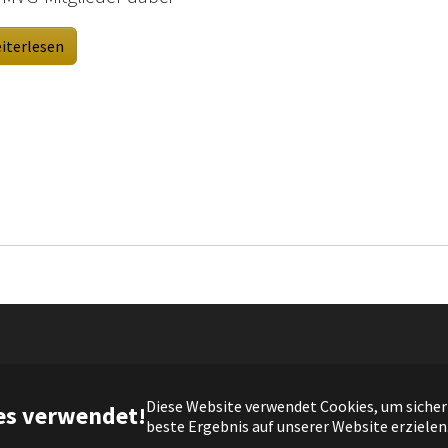
iterlesen
yright @ Musikverein Garrel von 1920 e.V. |
Impressum
|
Datensch
Diese Website verwendet Cookies, um sicherz
es verwendet!
beste Ergebnis auf unserer Website erzielen