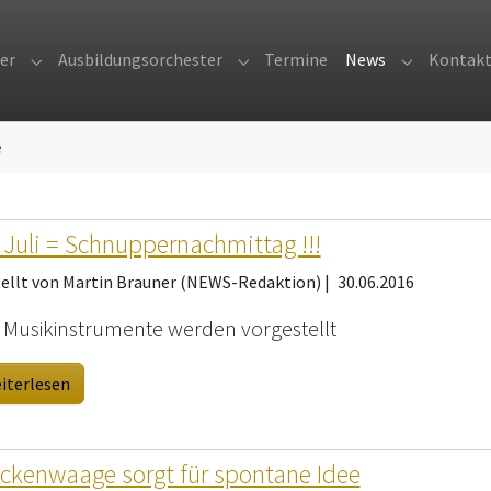
er
Ausbildungsorchester
Termine
News
Kontak
Submenu for "Orchester"
Submenu for "Ausbildungsorches
Submenu fo
e
 Juli = Schnuppernachmittag !!!
tellt von Martin Brauner (NEWS-Redaktion) |
30.06.2016
e Musikinstrumente werden vorgestellt
iterlesen
ckenwaage sorgt für spontane Idee