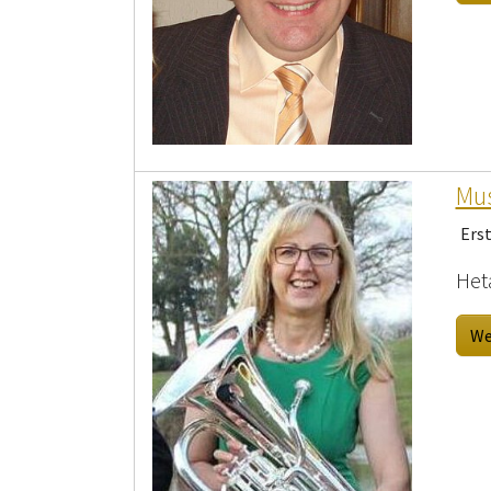
Mus
Erst
Heta
We