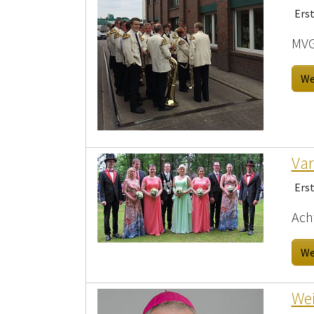
Ers
MVG
We
Var
Ers
Ach
We
Wei