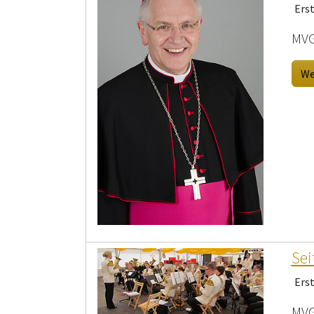
Ers
MVG
We
Sei
Ers
MVG