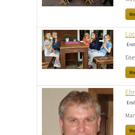
We
Loc
Ers
Eis
We
Ehr
Ers
Man
We