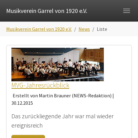
Skip to main navigation
Zum Hauptinhalt springen
Skip to page footer
Musikverein Garrel von 1920 e.V.
Sie sind hier:
Musikverein Garrel von 1920 e.V.
News
Liste
MVG-Jahresrückblick
Erstellt von Martin Brauner (NEWS-Redaktion) |
30.12.2015
Das zurückliegende Jahr war mal wieder
ereignisreich