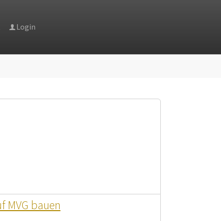
t
Login
ter"
r "News"
uf MVG bauen