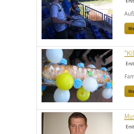
Ers
Auß
We
"Ki
Ers
Fam
We
Mus
Ers