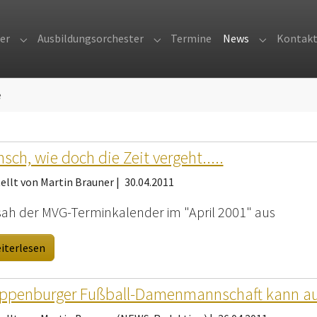
er
Ausbildungsorchester
Termine
News
Kontak
Submenu for "Orchester"
Submenu for "Ausbildungsorches
Submenu fo
e
sch, wie doch die Zeit vergeht.....
ellt von Martin Brauner |
30.04.2011
sah der MVG-Terminkalender im "April 2001" aus
iterlesen
ppenburger Fußball-Damenmannschaft kann a