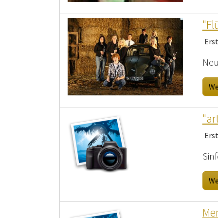
"Fl
Ers
Neu
We
"ar
Erst
Sin
We
Men