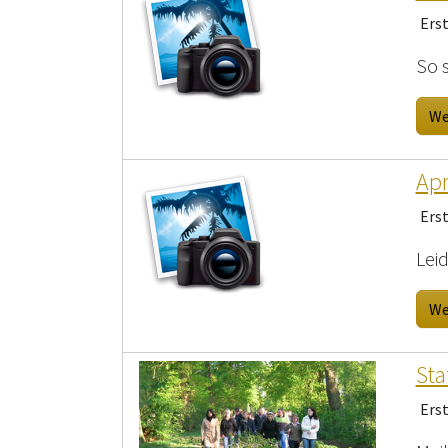
Erst
So 
We
Apri
Erst
Lei
We
Sta
Ers