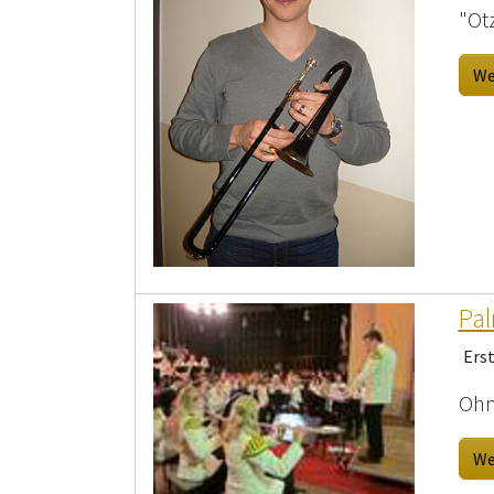
"Ot
We
Pa
Ers
Ohn
We