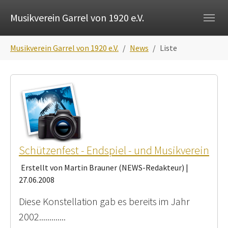
Skip to main navigation
Zum Hauptinhalt springen
Skip to page footer
Musikverein Garrel von 1920 e.V.
Sie sind hier:
Musikverein Garrel von 1920 e.V.
News
Liste
Schützenfest - Endspiel - und Musikverein
Erstellt von Martin Brauner (NEWS-Redakteur) |
27.06.2008
Diese Konstellation gab es bereits im Jahr
2002.............