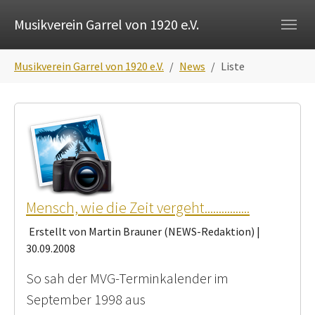
Skip to main navigation
Zum Hauptinhalt springen
Skip to page footer
Musikverein Garrel von 1920 e.V.
Sie sind hier:
Musikverein Garrel von 1920 e.V.
News
Liste
Mensch, wie die Zeit vergeht................
Erstellt von Martin Brauner (NEWS-Redaktion) |
30.09.2008
So sah der MVG-Terminkalender im
September 1998 aus