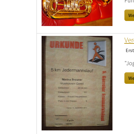
Fun
We
Ver
Ers
"Jo
We