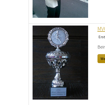
MVG
Ers
Bei
We