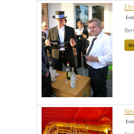
Ehr
Ers
Ber
We
Neu
Ers