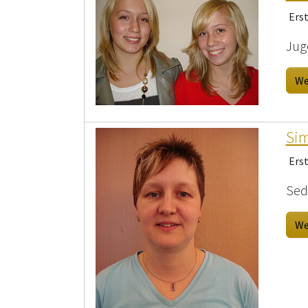
Erst
Jug
We
Sim
Ers
Sede
We