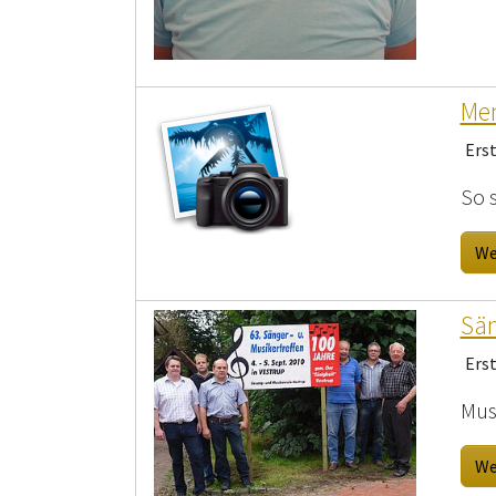
Men
Ers
So 
We
Sän
Ers
Mus
We