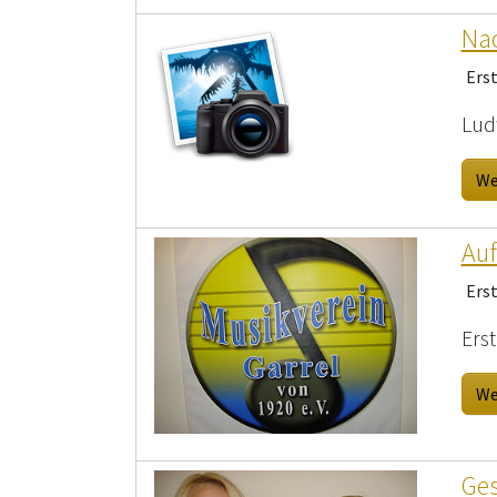
Nac
Ers
Lud
We
Au
Ers
Ers
We
Ges