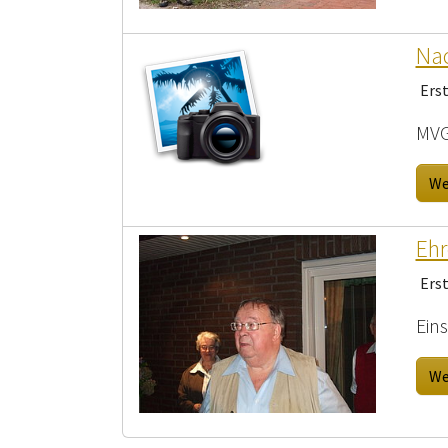
Nac
Ers
MVG 
We
Ehr
Ers
Eins
We