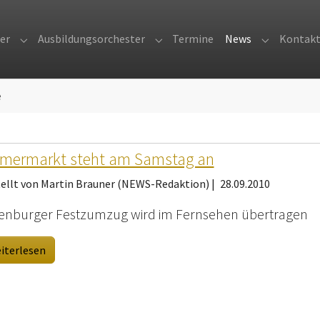
er
Ausbildungsorchester
Termine
News
Kontak
Submenu for "Orchester"
Submenu for "Ausbildungsorches
Submenu fo
e
mermarkt steht am Samstag an
tellt von Martin Brauner (NEWS-Redaktion) |
28.09.2010
enburger Festzumzug wird im Fernsehen übertragen
iterlesen