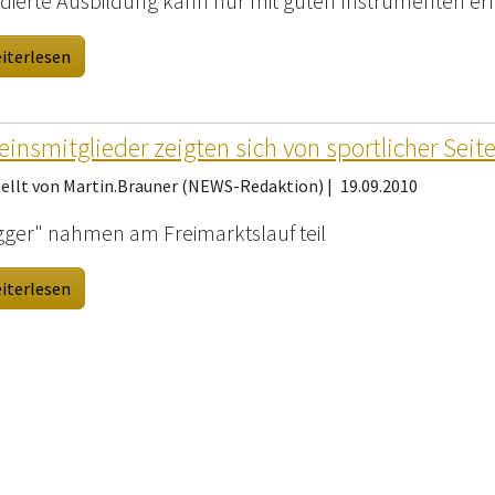
dierte Ausbildung kann nur mit guten Instrumenten er
iterlesen
einsmitglieder zeigten sich von sportlicher Seit
tellt von Martin.Brauner (NEWS-Redaktion) |
19.09.2010
gger" nahmen am Freimarktslauf teil
iterlesen