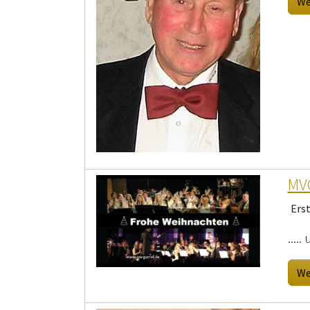
We
MV
Ers
....
We