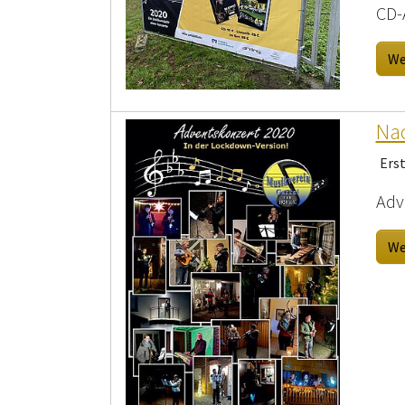
CD-
We
Nac
Ers
Adv
We