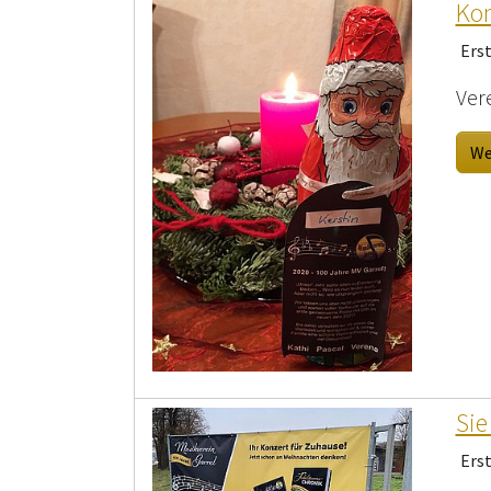
Kon
Ers
Vere
We
Sie
Ers