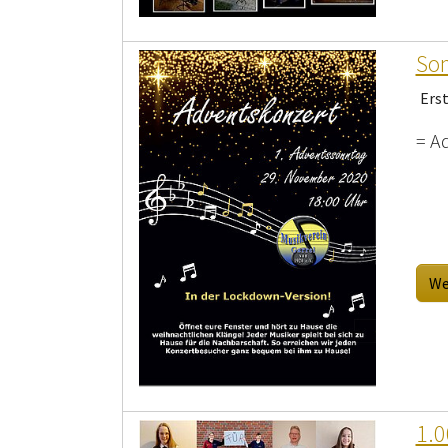
Son
Ers
= A
We
1.0