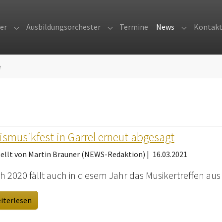
er
Ausbildungsorchester
Termine
News
Kontak
Submenu for "Orchester"
Submenu for "Ausbildungsorches
Submenu fo
e
ismusikfest in Garrel erneut abgesagt
tellt von Martin Brauner (NEWS-Redaktion) |
16.03.2021
h 2020 fällt auch in diesem Jahr das Musikertreffen aus
iterlesen