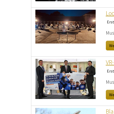
Loc
Ers
Mus
We
VR-
Ers
Mus
We
Bla