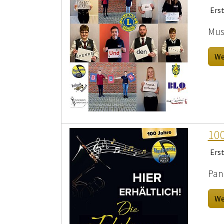
Ers
Mus
We
100
Ers
Pan
We